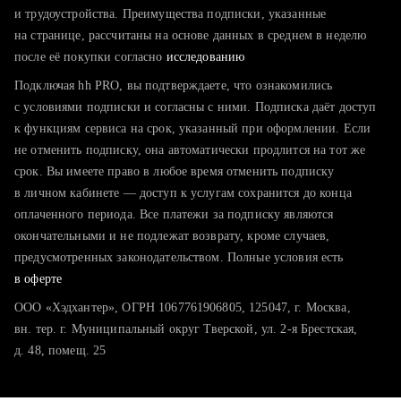
тратите много времени на поиск и вручную поднимаете
и трудоустройства. Преимущества подписки, указанные
резюме
на странице, рассчитаны на основе данных в среднем в неделю
после её покупки согласно
хотите сравнить себя с конкурентами и оценить шансы
исследованию
Подключая hh PRO, вы подтверждаете, что ознакомились
с условиями подписки и согласны с ними. Подписка даёт доступ
к функциям сервиса на срок, указанный при оформлении. Если
не отменить подписку, она автоматически продлится на тот же
срок. Вы имеете право в любое время отменить подписку
в личном кабинете — доступ к услугам сохранится до конца
оплаченного периода. Все платежи за подписку являются
окончательными и не подлежат возврату, кроме случаев,
предусмотренных законодательством. Полные условия есть
в оферте
ООО «Хэдхантер», ОГРН 1067761906805, 125047, г. Москва,
вн. тер. г. Муниципальный округ Тверской, ул. 2-я Брестская,
д. 48, помещ. 25