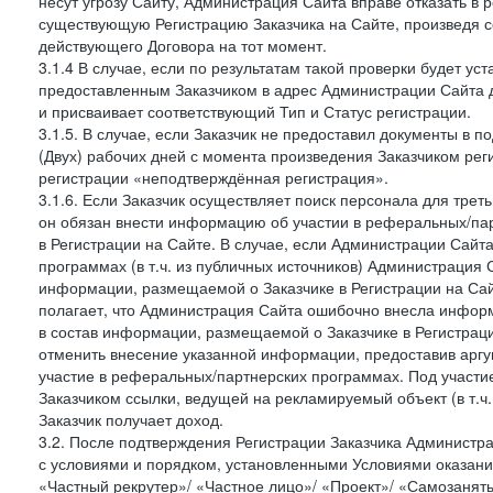
несут угрозу Сайту, Администрация Сайта вправе отказать в 
существующую Регистрацию Заказчика на Сайте, произведя с
действующего Договора на тот момент.
3.1.4 В случае, если по результатам такой проверки будет у
предоставленным Заказчиком в адрес Администрации Сайта 
и присваивает соответствующий Тип и Статус регистрации.
3.1.5. В случае, если Заказчик не предоставил документы в
(Двух) рабочих дней с момента произведения Заказчиком рег
регистрации «неподтверждённая регистрация».
3.1.6. Если Заказчик осуществляет поиск персонала для тре
он обязан внести информацию об участии в реферальных/па
в Регистрации на Сайте. В случае, если Администрации Сайта
программах (в т.ч. из публичных источников) Администрация
информации, размещаемой о Заказчике в Регистрации на Сайте
полагает, что Администрация Сайта ошибочно внесла инфор
в состав информации, размещаемой о Заказчике в Регистраци
отменить внесение указанной информации, предоставив аргу
участие в реферальных/партнерских программах. Под участ
Заказчиком ссылки, ведущей на рекламируемый объект (в т.ч
Заказчик получает доход.
3.2. После подтверждения Регистрации Заказчика Администра
с условиями и порядком, установленными Условиями оказания У
«Частный рекрутер»/ «Частное лицо»/ «Проект»/ «Самозаняты