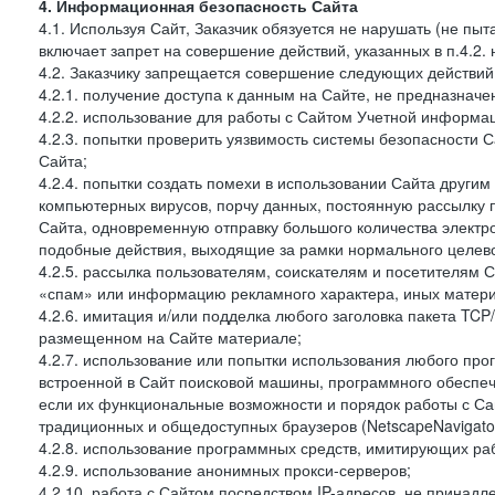
4. Информационная безопасность Сайта
4.1. Используя Сайт, Заказчик обязуется не нарушать (не пы
включает запрет на совершение действий, указанных в п.4.2.
4.2. Заказчику запрещается совершение следующих действий
4.2.1. получение доступа к данным на Сайте, не предназначе
4.2.2. использование для работы с Сайтом Учетной информа
4.2.3. попытки проверить уязвимость системы безопасности 
Сайта;
4.2.4. попытки создать помехи в использовании Сайта другим 
компьютерных вирусов, порчу данных, постоянную рассылку
Сайта, одновременную отправку большого количества электро
подобные действия, выходящие за рамки нормального целевог
4.2.5. рассылка пользователям, соискателям и посетителя
«спам» или информацию рекламного характера, иных материа
4.2.6. имитация и/или подделка любого заголовка пакета TCP
размещенном на Сайте материале;
4.2.7. использование или попытки использования любого про
встроенной в Сайт поисковой машины, программного обеспе
если их функциональные возможности и порядок работы с Са
традиционных и общедоступных браузеров (NetscapeNavigator
4.2.8. использование программных средств, имитирующих раб
4.2.9. использование анонимных прокси-серверов;
4.2.10. работа с Сайтом посредством IP-адресов, не принадл