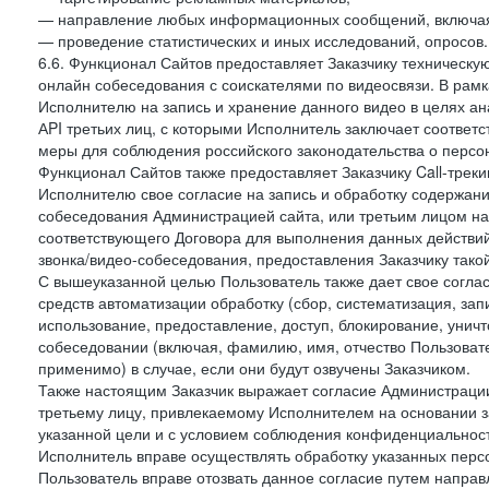
— направление любых информационных сообщений, включая
— проведение статистических и иных исследований, опросов.
6.6. Функционал Сайтов предоставляет Заказчику техническ
онлайн собеседования с соискателями по видеосвязи. В рамк
Исполнителю на запись и хранение данного видео в целях а
АPI третьих лиц, с которыми Исполнитель заключает соотве
меры для соблюдения российского законодательства о персон
Функционал Сайтов также предоставляет Заказчику Call-трекинг
Исполнителю свое согласие на запись и обработку содержани
собеседования Администрацией сайта, или третьим лицом на
соответствующего Договора для выполнения данных действий
звонка/видео-собеседования, предоставления Заказчику такой
С вышеуказанной целью Пользователь также дает свое согла
средств автоматизации обработку (сбор, систематизация, зап
использование, предоставление, доступ, блокирование, унич
собеседовании (включая, фамилию, имя, отчество Пользоват
применимо) в случае, если они будут озвучены Заказчиком.
Также настоящим Заказчик выражает согласие Администраци
третьему лицу, привлекаемому Исполнителем на основании з
указанной цели и с условием соблюдения конфиденциальнос
Исполнитель вправе осуществлять обработку указанных персо
Пользователь вправе отозвать данное согласие путем напра