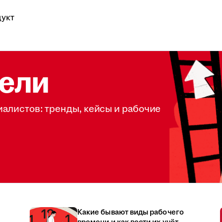
укт
ели
иалистов: тренды, кейсы и рабочие
Какие бывают виды рабочего