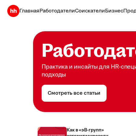
Главная
Работодатели
Соискатели
Бизнес
Прод
Работодат
Практика и инсайты для HR-спец
подходы
Смотреть все статьи
Как в «эВ-групп»