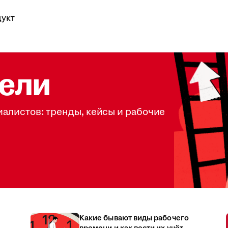
укт
ели
иалистов: тренды, кейсы и рабочие
Какие бывают виды рабочего