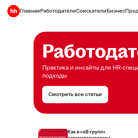
Главная
Работодатели
Соискатели
Бизнес
Прод
Работодат
Практика и инсайты для HR-спец
подходы
Смотреть все статьи
Как в «эВ-групп»