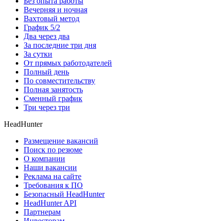
Без опыта работы
Вечерняя и ночная
Вахтовый метод
График 5/2
Два через два
За последние три дня
За сутки
От прямых работодателей
Полный день
По совместительству
Полная занятость
Сменный график
Три через три
HeadHunter
Размещение вакансий
Поиск по резюме
О компании
Наши вакансии
Реклама на сайте
Требования к ПО
Безопасный HeadHunter
HeadHunter API
Партнерам
Инвесторам